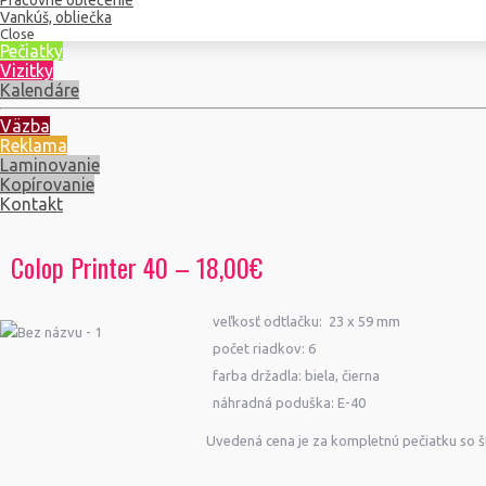
Pracovné oblečenie
Vankúš, obliečka
Close
Pečiatky
Vizitky
Kalendáre
Väzba
Reklama
Laminovanie
Kopírovanie
Kontakt
Colop Printer 40 – 18,00€
veľkosť odtlačku: 23 x 59 mm
počet riadkov: 6
farba držadla: biela, čierna
náhradná poduška: E-40
Uvedená cena je za kompletnú pečiatku so 