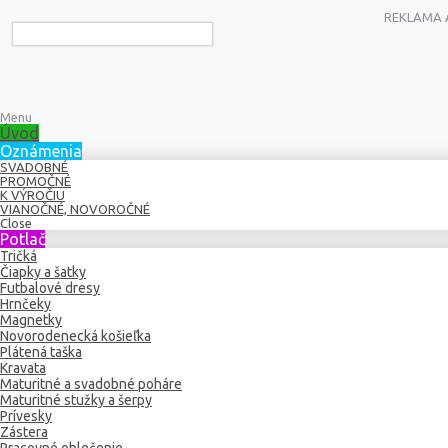
REKLAMA A 
Menu
Úvod
Oznámenia
SVADOBNÉ
PROMOČNÉ
K VÝROČIU
VIANOČNÉ, NOVOROČNÉ
Close
Potlač
Tričká
Čiapky a šatky
Futbalové dresy
Hrnčeky
Magnetky
Novorodenecká košieľka
Plátená taška
Kravata
Maturitné a svadobné poháre
Maturitné stužky a šerpy
Prívesky
Zástera